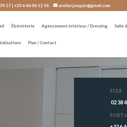
74 17 | +33 6 46 06 12 56
atelier.josquin@gmail.com
il
Ébénisterie
Agencement intérieur / Dressing
Salle 
éalisations
Plan / Contact
FIXE
02 38 4
PORTA
+33 6 4