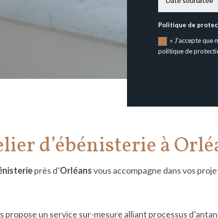
Politique de prote
« J'accepte que 
politique de protect
lier d’ébénisterie à Orl
é
nisterie
pr
ès d’
Orl
é
ans
vous accompagne dans vos projet
propose un service sur-mesure alliant processus d’antan 