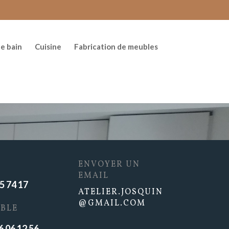
de bain
Cuisine
Fabrication de meubles
ENVOYER UN
EMAIL
5 74 17
ATELIER.JOSQUIN
@GMAIL.COM
BLE
6 06 12 56