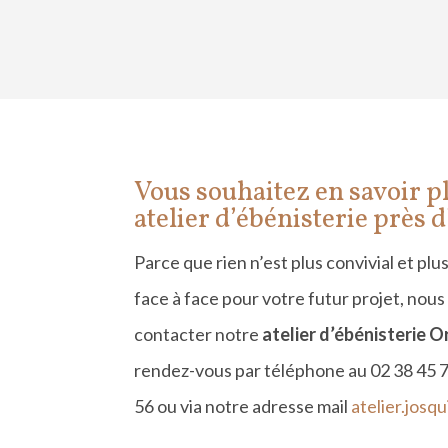
Vous souhaitez en savoir p
atelier d’éb
é
nisterie pr
ès d
Parce que rien n’est plus convivial et pl
face à face pour votre futur projet, nou
contacter notre
atelier d’é
b
é
nisterie O
rendez-vous par té
l
éphone au 02 38 45 7
56 ou via notre adresse mail
atelier.jos