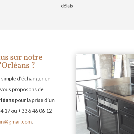
délais
lus sur notre
’Orl
éans ?
us simple d’échanger en
s vous proposons de
rl
é
ans
pour la prise d’un
4 17 ou +33 6 46 06 12
quin@gmail.com
.