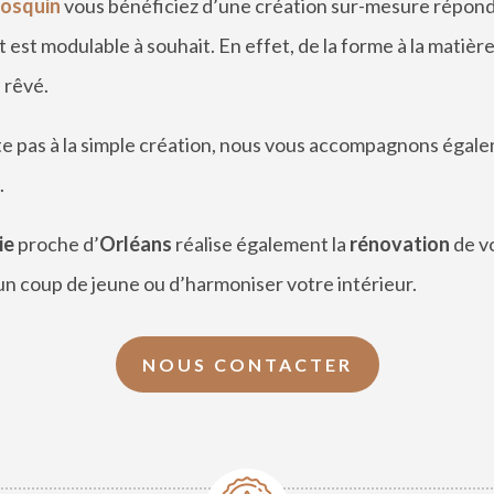
Josquin
vous bé
n
é
ficiez d
’une création sur-mesure réponda
et est modulable à souhait. En effet, de la forme à la matiè
 rê
v
é
.
te pas à la simple création, nous vous accompagnons égalem
.
ie
proche d’
Orl
é
ans
r
éalise également la
r
énovation
de v
n coup de jeune ou d’harmoniser votre intérieur.
NOUS CONTACTER