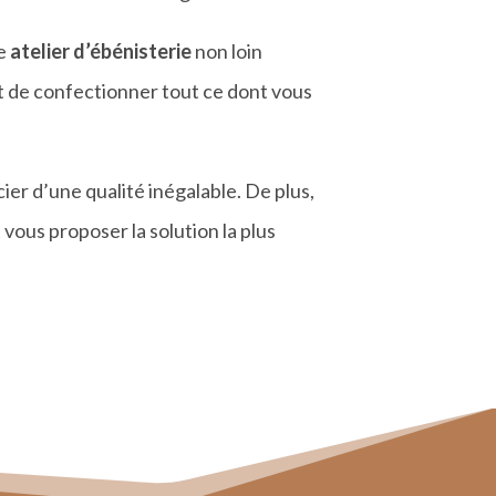
re
atelier d’é
b
é
nisterie
non loin
t de confectionner tout ce dont vous
cier d’une qualité
in
égalable. De plus,
vous proposer la solution la plus