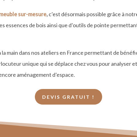
meuble sur-mesure
,
c
’est désormais possible grâ
ce
à not
 essences de bois ainsi que d’outils de pointe permettan
à la main dans nos ateliers en France permettant de bé
n
éfi
rlocuteur unique qui se déplace chez vous pour analyser et 
u encore aménagement d’
espace.
DEVIS GRATUIT !