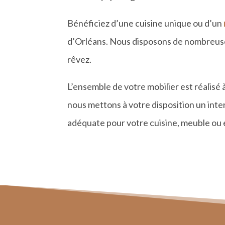
B
é
n
é
ficiez d
’une cuisine unique ou d’
un
d’
Orl
éans. Nous disposons de nombreuses
rê
vez.
L
’ensemble de votre mobilier est ré
alis
é 
nous mettons à votre disposition un inte
adéquate pour votre cuisine, meuble o