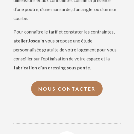
dimensions et aux contraintes comme la présence
d
’
une poutre, d
’
une mansarde, d
’
un angle, ou d
’
un mur
courbé
.
Pour conna
î
tre le tarif et constater les contraintes,
atelier Josquin
vous propose une étude
personnalisée gratuite de votre logement pour vous
conseiller sur l
’
optimisation de votre espace et la
fabrication d’
un dressing sous pente
.
NOUS CONTACTER