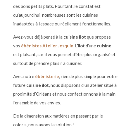
des bons petits plats. Pourtant, le constat est
qu
’
aujourd
’
hui, nombreuses sont les cuisines
inadaptées
à l
’
espace ou réellement fonctionnelles.
Avez-vous dé
jà pens
é à
la
cuisine ilot
que propose
vos
éb
énistes Atelier Josquin
.
L
’ilot
d
’
une
cuisine
est plaisant, car il vous permet d’être plus organisé et
surtout de prendre plaisir
à
cuisiner.
Avec notre
éb
é
nisterie
, rien de plus simple pour votre
future
cuisine ilot
, nous disposons d
’
un atelier situé à
proximité
d
’
Orl
éans et nous confectionnons
à
la main
l
’
ensemble de vos envies.
De la dimension aux matières en passant par le
coloris, nous avons la solution
!