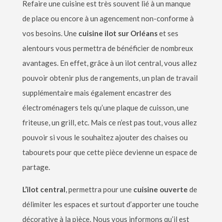
Refaire une cuisine est très souvent lié à un manque
de place ou encore
à
un agencement non-conforme
à
vos besoins. Une
cuisine ilot sur Orléans
et ses
alentours vous permettra de bé
n
éficier de nombreux
avantages. En effet, gr
âce à
un ilot central, vous allez
pouvoir obtenir plus de rangements, un plan de travail
supplémentaire mais également encastrer des
électroménagers tels qu
’
une plaque de cuisson, une
friteuse, un grill, etc. Mais ce n
’
est pas tout, vous allez
pouvoir si vous le souhaitez ajouter des chaises ou
tabourets pour que cette pièce devienne un espace de
partage.
L’ilot central
, permettra pour une
cuisine ouverte
de
délimiter les espaces et surtout d
’
apporter une touche
décorative
à
la pièce. Nous vous informons qu
’
il est