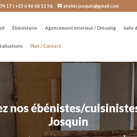
74 17 | +33 6 46 06 12 56
atelier.josquin@gmail.com
il
Ébénisterie
Agencement intérieur / Dressing
Salle 
éalisations
Plan / Contact
z nos ébénistes/cuisinistes
Josquin