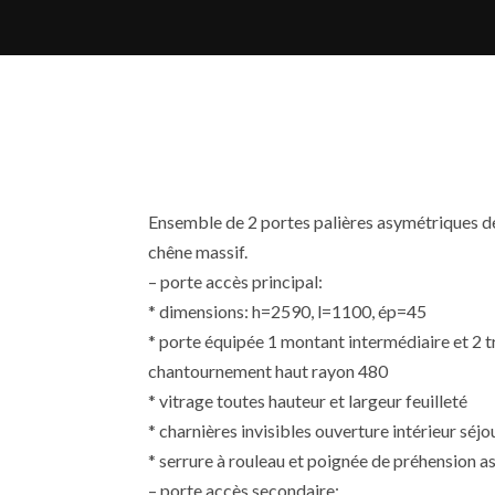
Ensemble de 2 portes palières asymétriques 
chêne massif.
– porte accès principal:
* dimensions: h=2590, l=1100, ép=45
* porte équipée 1 montant intermédiaire et 2 
chantournement haut rayon 480
* vitrage toutes hauteur et largeur feuilleté
* charnières invisibles ouverture intérieur séj
* serrure à rouleau et poignée de préhension as
– porte accès secondaire: