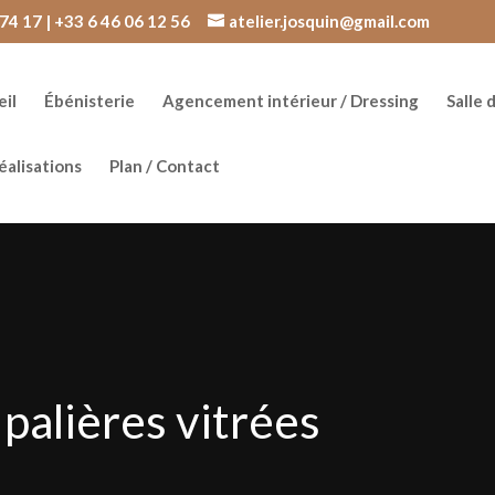
74 17 | +33 6 46 06 12 56
atelier.josquin@gmail.com
il
Ébénisterie
Agencement intérieur / Dressing
Salle 
éalisations
Plan / Contact
palières vitrées