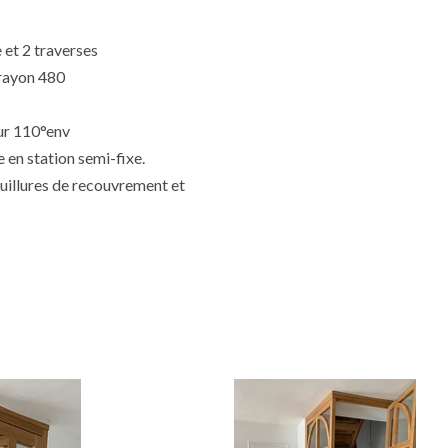
 et 2 traverses
 rayon 480
our 110°env
e en station semi-fixe.
feuillures de recouvrement et