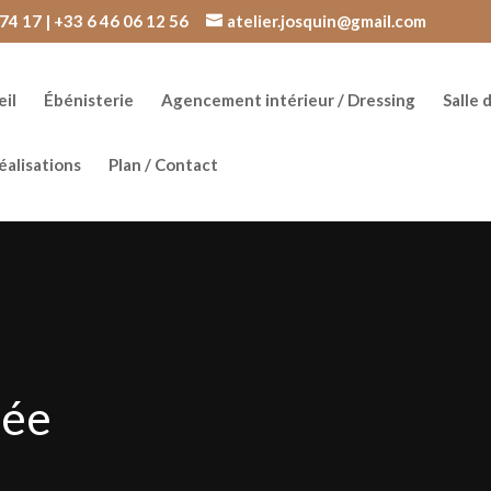
74 17 | +33 6 46 06 12 56
atelier.josquin@gmail.com
il
Ébénisterie
Agencement intérieur / Dressing
Salle 
éalisations
Plan / Contact
née